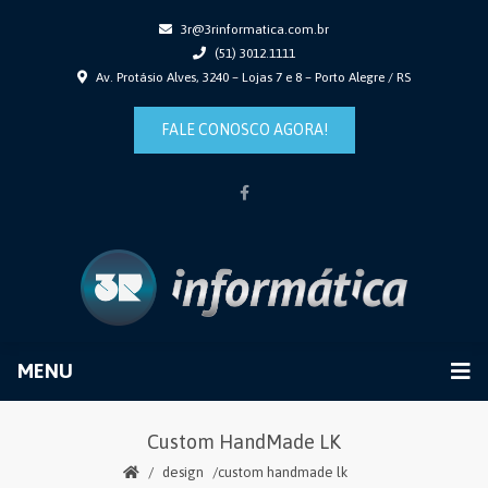
3r@3rinformatica.com.br
(51) 3012.1111
Av. Protásio Alves, 3240 – Lojas 7 e 8 – Porto Alegre / RS
FALE CONOSCO AGORA!
MENU
Custom HandMade LK
design
custom handmade lk