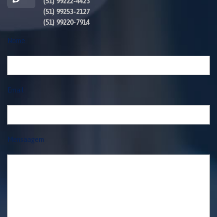
(51) 99222-4423
(51) 99253-2127
(51) 99220-7914
Nome
Email
Mensaagem